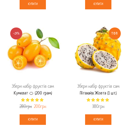
КУПИТИ
КУПИТИ
-29%
ТОП
Збери набір фруктів сам
Збери набір фруктів сам
Кумкват 🍊 (200 грам)
Пітахайя Жовта (1 шт.)
280
грн
200
грн
380
грн
КУПИТИ
КУПИТИ