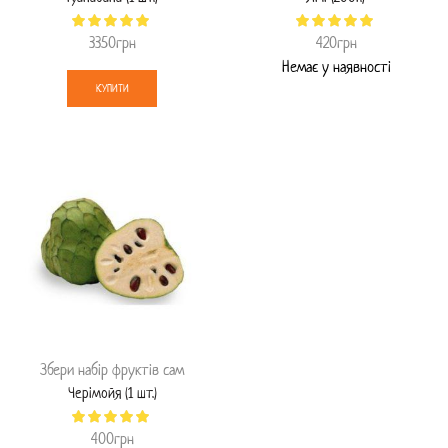
3350
грн
420
грн
Немає у наявності
КУПИТИ
Збери набір фруктів сам
Черімойя (1 шт.)
400
грн