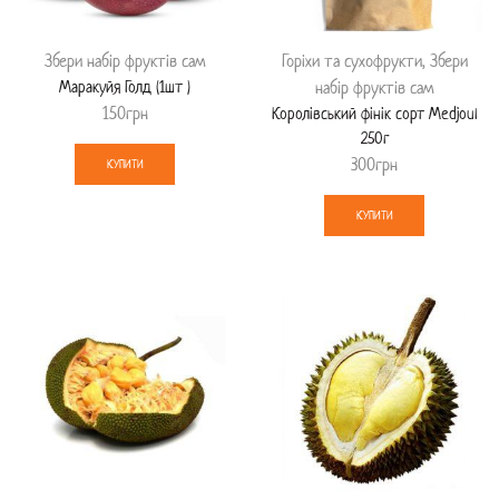
Збери набір фруктів сам
Горіхи та сухофрукти
,
Збери
Маракуйя Голд (1шт )
набір фруктів сам
150
грн
Королівський фінік сорт Medjoul
250г
300
грн
КУПИТИ
КУПИТИ