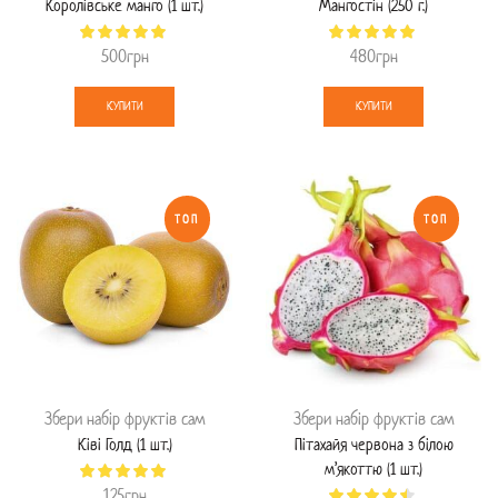
Королівське манго (1 шт.)
Мангостін (250 г.)
500
грн
480
грн
КУПИТИ
КУПИТИ
ТОП
ТОП
Збери набір фруктів сам
Збери набір фруктів сам
Ківі Голд (1 шт.)
Пітахайя червона з білою
м’якоттю (1 шт.)
125
грн