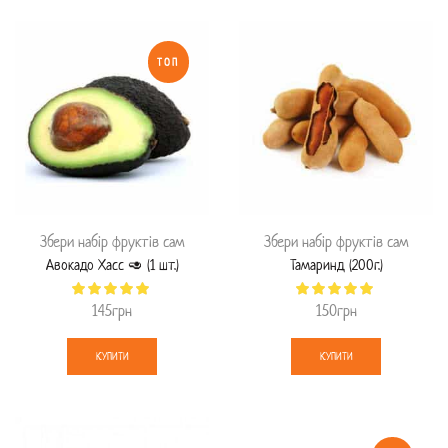
ТОП
Збери набір фруктів сам
Збери набір фруктів сам
Авокадо Хасс 🥑 (1 шт.)
Тамаринд (200г.)
145
грн
150
грн
КУПИТИ
КУПИТИ