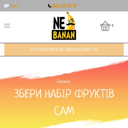
Язык
📞
(063) 556 91 93
0
БЕЗКОШТОВНА ДОСТАВКА ВІД 3000 ГРН.
Головна
ЗБЕРИ НАБІР ФРУКТІВ
САМ