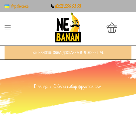
Українська
📞
(063) 556 91 93
0
БЕЗКОШТОВНА ДОСТАВКА ВІД 3000 ГРН.
Главная
Собери набор фруктов сам