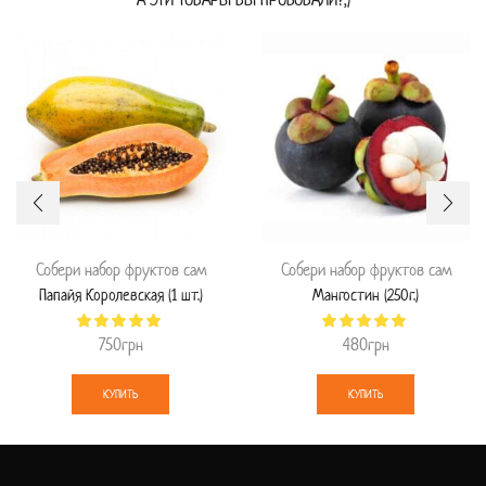
Собери набор фруктов сам
Собери набор фруктов сам
Папайя Королевская (1 шт.)
Мангостин (250г.)
750
грн
480
грн
КУПИТЬ
КУПИТЬ