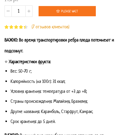
PLEASE WAIT
Количество
(
7
отзывов клиентов)
товара
Карамбола
ВАЖНО: Во время транспортировки ребра плода потемнеют и
⭐
подсохнут.
(1
⭐
Характеристики фрукта:
шт.)
Вес: 50-70 г;
Калорийность (на 100г): 31 ккал;
Условия хранения: температура от +3 до +8;
Страны происхождения: Малайзия, Бразилия;
Другие названия: Карамболь, Старфрут, Камрак;
Срок хранения: до 5 дней.