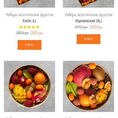
Наборы экзотических фруктов
Наборы экзотических фруктов
Exotic (L)
Королевский (XL)
5445
грн
5200
грн
2300
грн
2185
грн
КУПИТЬ
КУПИТЬ