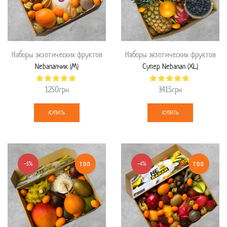
Наборы экзотических фруктов
Наборы экзотических фруктов
Nebananчик (М)
Супер Nebanan (XL)
1250
грн
3415
грн
КУПИТЬ
КУПИТЬ
-5%
-4%
ТОП
ТОП