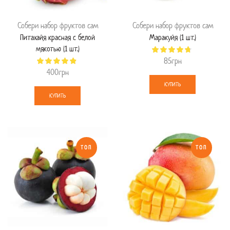
Собери набор фруктов сам
Собери набор фруктов сам
Питахайя красная с белой
Маракуйя (1 шт.)
мякотью (1 шт.)
85
грн
400
грн
КУПИТЬ
КУПИТЬ
ТОП
ТОП