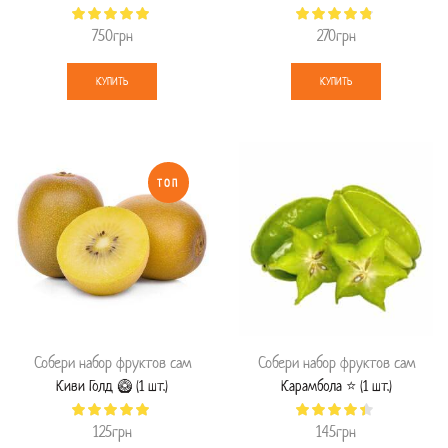
750
грн
270
грн
КУПИТЬ
КУПИТЬ
ТОП
Собери набор фруктов сам
Собери набор фруктов сам
Киви Голд 🥝 (1 шт.)
Карамбола ⭐ (1 шт.)
125
грн
145
грн