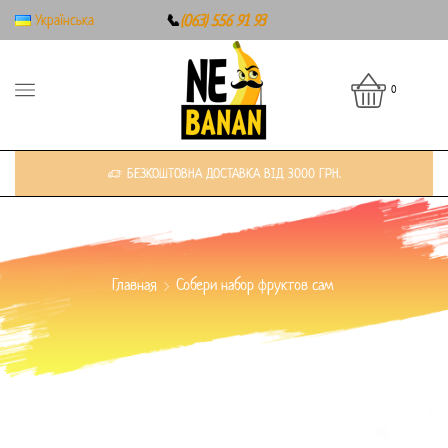
Українська
📞
(063) 556 91 93
0
БЕЗКОШТОВНА ДОСТАВКА ВІД 3000 ГРН.
Главная
Собери набор фруктов сам