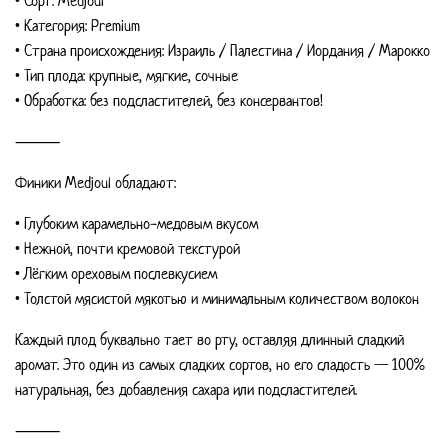
• Сорт: Medjoul
Королевский
• Категория: Premium
финик
• Страна происхождения: Израиль / Палестина / Иордания / Марокко
сорта
• Тип плода: крупные, мягкие, сочные
• Обработка: без подсластителей, без консервантов!
Medjoul
⸻
250г
Финики Medjoul обладают:
• Глубоким карамельно-медовым вкусом
• Нежной, почти кремовой текстурой
• Лёгким ореховым послевкусием
• Толстой мясистой мякотью и минимальным количеством волокон
Каждый плод буквально тает во рту, оставляя длинный сладкий
аромат. Это один из самых сладких сортов, но его сладость — 100%
натуральная, без добавления сахара или подсластителей.
⸻