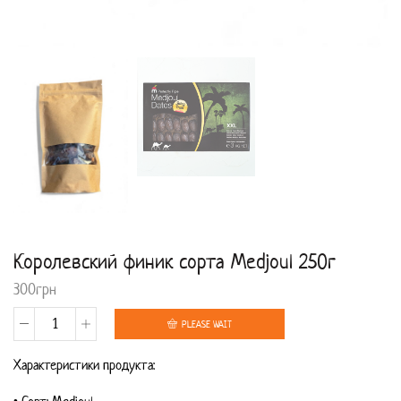
Королевский финик сорта Medjoul 250г
300
грн
PLEASE WAIT
Количество
Характеристики продукта:
товара