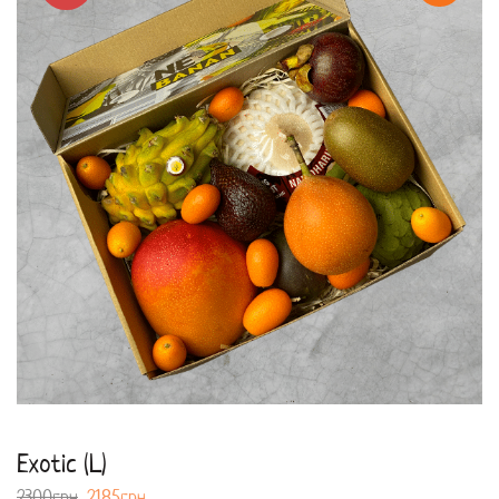
Exotic (L)
2300
грн
2185
грн