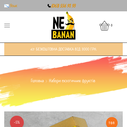
Язык
📞
(063) 556 91 93
0
БЕЗКОШТОВНА ДОСТАВКА ВІД 3000 ГРН.
Головна
Набори екзотичних фруктів
-5%
ТОП