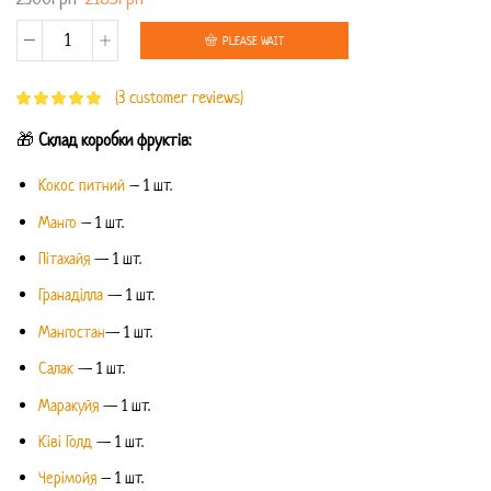
PLEASE WAIT
Exotic
(
3
customer reviews)
(L)
quantity
🎁
Склад коробки фруктів:
Кокос питний
– 1 шт.
Манго
– 1 шт.
Пітахайя
— 1 шт.
Гранаділла
— 1 шт.
Мангостан
— 1 шт.
Салак
— 1 шт.
Маракуйя
— 1 шт.
Ківі Голд
— 1 шт.
Черімойя
– 1 шт.