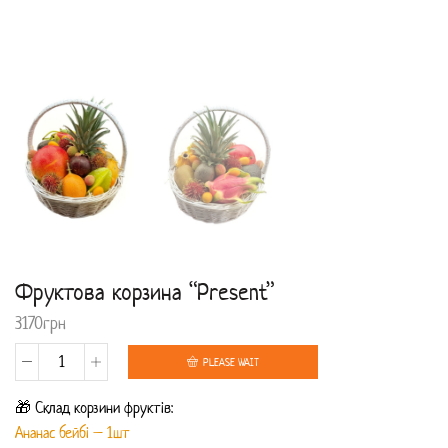
Фруктова корзина “Present”
3170
грн
PLEASE WAIT
Фруктова
🎁 Склад корзини фруктів:
корзина
Ананас бейбі – 1шт