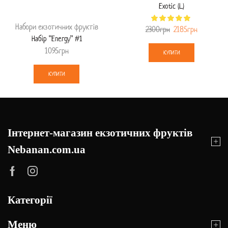
Exotic (L)
Набори екзотичних фруктів
2300
грн
2185
грн
Набір “Energy” #1
1095
грн
КУПИТИ
КУПИТИ
Інтернет-магазин екзотичних фруктів
Nebanan.com.ua
Категорії
Меню