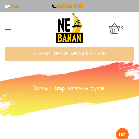
Язык
📞
(063) 556 91 93
0
БЕЗКОШТОВНА ДОСТАВКА ВІД 3000 ГРН.
Головна
Набори екзотичних фруктів
ТОП