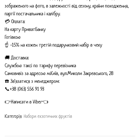
зображеного на фото, в залежності від сезону, країни походження,
партії постачальника і калібру.
💳 Оплата:
На карту ПриватБанку
Готівкою
☝️ -15% на кожен третій подарунковий набір в чеку
🚚 Доставка:
Службою таксі по тарифу перевізника
Самовивіз за адресою м.Київ, вул.Миколи Закревського, 28
☎️ Зв’язатися з менеджером:
📞+38 (063) 556 91 93
👉Написати в Viber👈
Категорiя
Набори екзотичних фруктів