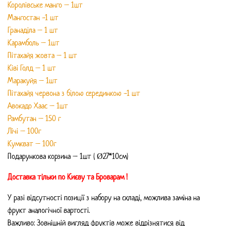
"Present"
Королівське манго – 1шт
Мангостан -1 шт
quantity
Гранаділа – 1 шт
Карамболь – 1шт
Пітахайя жовта – 1 шт
Ківі Голд – 1 шт
Маракуйя – 1шт
Пітахайя червона з білою серединкою -1 шт
Авокадо Хаас – 1шт
Рамбутан – 150 г
Лічі – 100г
Кумкват – 100г
Подарункова корзина – 1шт ( Ø27*10см)
Доставка тільки по Києву та Броварам !
У разі відсутності позиції з набору на складі, можлива заміна на
фрукт аналогічної вартості.
Важливо: Зовнішній вигляд фруктів може відрізнятися від