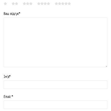
Ваш відгук*
Iм'я*
Email
*