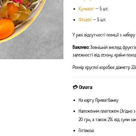
Кумкват
– 5 шт.
Фізаліс
– 5 шт.
У разі відсутності позиції з набору
Важливо:
Зовнішній вигляд фруктів
залежності від сезону, країни похо
Розмір круглої коробки: діаметр 22
💳 Оплата:
На карту ПриватБанку
Наложеним платежем (Згідно з
20 грн, а також 2% від суми за
Готівкою