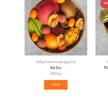
-10
Набори екзотичних фруктів
Bali Box
Ma
2240
грн
КУПИТИ