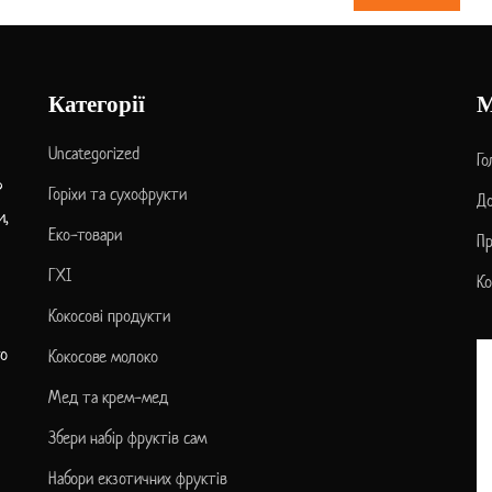
Категорії
Uncategorized
Го
?
Горіхи та сухофрукти
До
и,
Еко-товари
Пр
ГХІ
Ко
Кокосові продукти
то
Кокосове молоко
Мед та крем-мед
Збери набір фруктів сам
Набори екзотичних фруктів