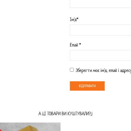
Iм'я*
Email
*
Зберегти моє ім'я, email і адр
А ЦI ТОВАРИ ВИ КУШТУВАЛИ?;)