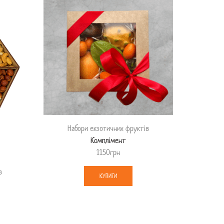
Набори екзотичних фруктів
Комплімент
1150
грн
в
КУПИТИ