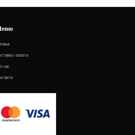
Меню
ловна
ставка і оплата
о нас
нтакти