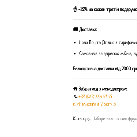
☝️ -15% на кожен третій подарунк
🚚 Доставка:
Нова Пошта (Згідно з тарифами
Самовивіз за адресою м.Київ, ву
Безкоштовна доставка від 2000 грн
☎️ Зв’язатися з менеджером:
📞
+38 (063) 556 91 93
👉Написати в Viber👈
Категорiя
Набори екзотичних фрук