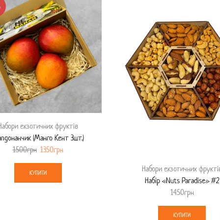
%
Набори екзотичних фруктів
ngoнанчик (Манго Кент 3шт.)
1500
грн
1350
грн
Набори екзотичних фрукті
КУПИТИ
Набір «Nuts Paradise» #2
1450
грн
КУПИТИ