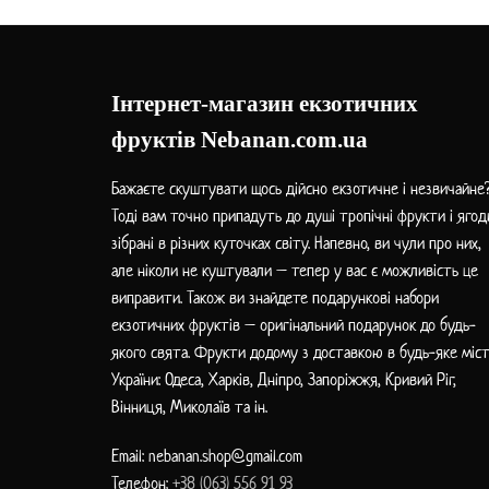
Інтернет-магазин екзотичних
фруктів Nebanan.com.ua
Бажаєте скуштувати щось дійсно екзотичне і незвичайне
Тоді вам точно припадуть до душі тропічні фрукти і ягод
зібрані в різних куточках світу. Напевно, ви чули про них,
але ніколи не куштували – тепер у вас є можливість це
виправити. Також ви знайдете подарункові набори
екзотичних фруктів – оригінальний подарунок до будь-
якого свята. Фрукти додому з доставкою в будь-яке міс
України: Одеса, Харків, Дніпро, Запоріжжя, Кривий Ріг,
Вінниця, Миколаїв та ін.
Email: nebanan.shop@gmail.com
Телефон:
+38 (063) 556 91 93