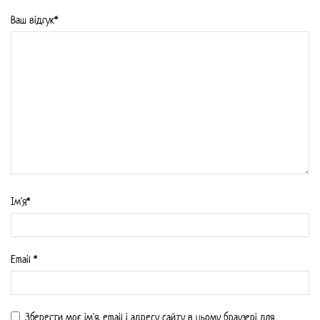
Ваш відгук*
Iм'я*
Email
*
Зберегти моє ім'я, email і адресу сайту в цьому браузері для