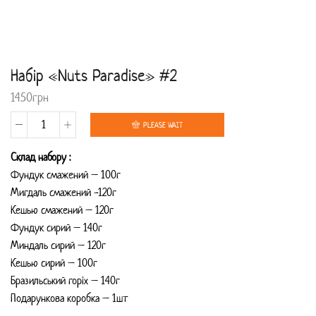
Набір «Nuts Paradise» #2
1450
грн
PLEASE WAIT
Набір
Склад набору :
«Nuts
Фундук смажений – 100г
Paradise»
Мигдаль смажений -120г
Кешью смажений – 120г
#2
Фундук сирий – 140г
quantity
Миндаль сирий – 120г
Кешью сирий – 100г
Бразильський горіх – 140г
Подарункова коробка – 1шт