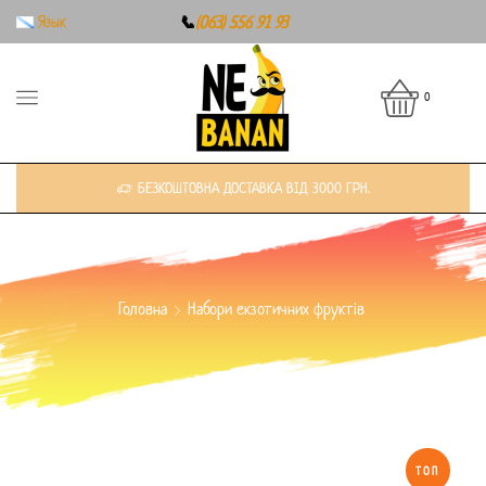
Язык
📞
(063) 556 91 93
0
БЕЗКОШТОВНА ДОСТАВКА ВІД 3000 ГРН.
Головна
Набори екзотичних фруктів
ТОП