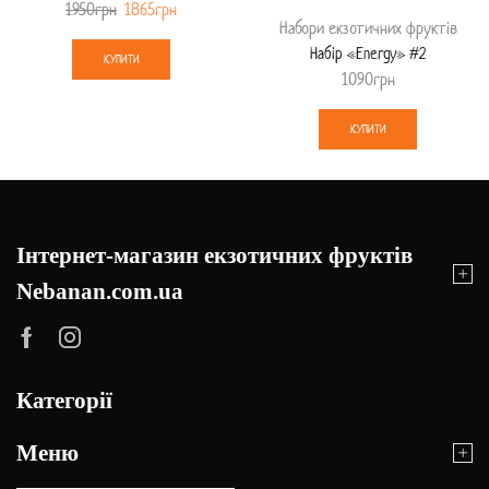
1950
грн
1865
грн
Набори екзотичних фруктів
Набір «Energy» #2
КУПИТИ
1090
грн
КУПИТИ
Інтернет-магазин екзотичних фруктів
Nebanan.com.ua
Категорії
Меню