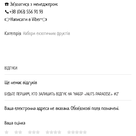
☎️ Зв’язатися з менеджером:
📞+38 (063) 556 91 93
👉Написати в Viber👈
Категорiя
Набори екзотичних фруктів
ВIДГУКИ
Ще немає відгуків
БУДЬТЕ ПЕРШИМ, ХТО ЗАЛИШИТЬ ВIДГУК НА "НАБІР «NUTS PARADISE» #2"
Ваша електронна адреса не вказана. Обов'язкові поля позначені.
Ваша оцінка