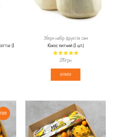
Збери набір фруктів сам
коттю (1
Кокос питний (1 шт.)
270
грн
КУПИТИ
ТОП