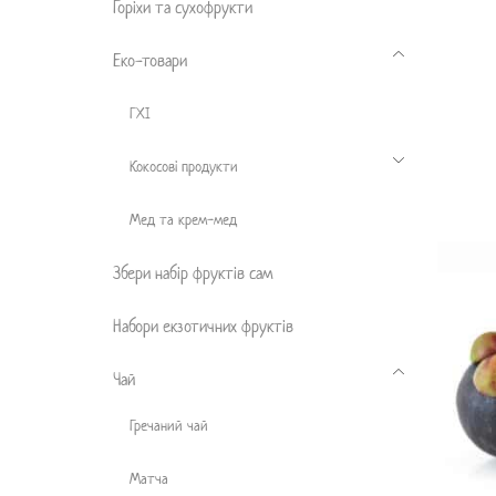
Горіхи та сухофрукти
Еко-товари
ГХІ
Кокосові продукти
Мед та крем-мед
Збери набір фруктів сам
Набори екзотичних фруктів
Чай
Гречаний чай
Матча