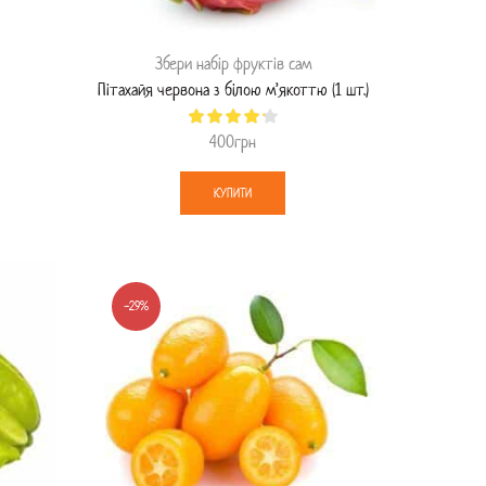
Збери набір фруктів сам
Пітахайя червона з білою м’якоттю (1 шт.)
400
грн
КУПИТИ
-29%