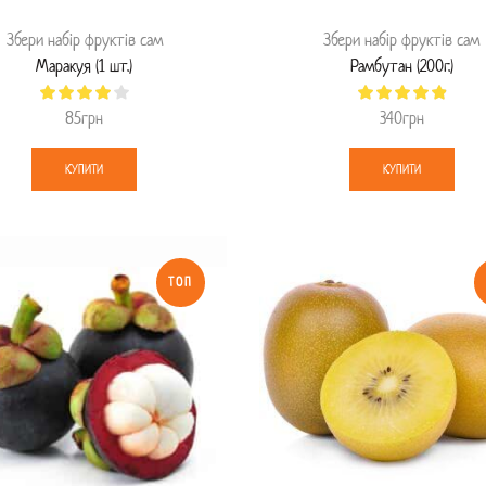
Збери набір фруктів сам
Збери набір фруктів сам
Маракуя (1 шт.)
Рамбутан (200г.)
85
грн
340
грн
КУПИТИ
КУПИТИ
ТОП