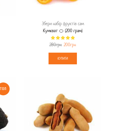
Збери набір фруктів сам
Кумкват 🍊 (200 грам)
280
грн
200
грн
КУПИТИ
ТОП