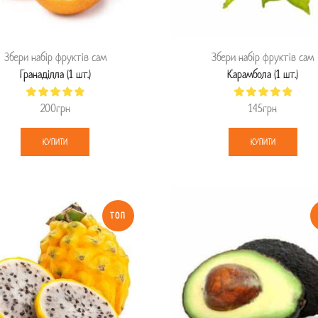
Збери набір фруктів сам
Збери набір фруктів сам
Гранаділла (1 шт.)
Карамбола (1 шт.)
200
грн
145
грн
КУПИТИ
КУПИТИ
ТОП