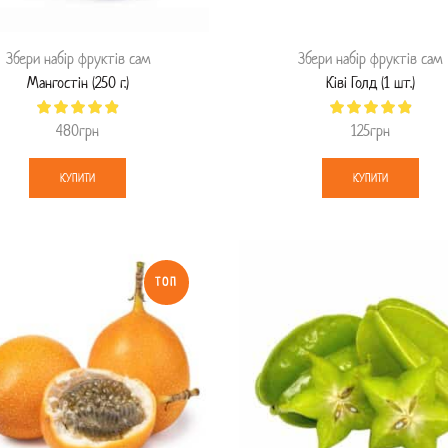
Збери набір фруктів сам
Збери набір фруктів сам
Мангостін (250 г.)
Ківі Голд (1 шт.)
480
грн
125
грн
КУПИТИ
КУПИТИ
ТОП