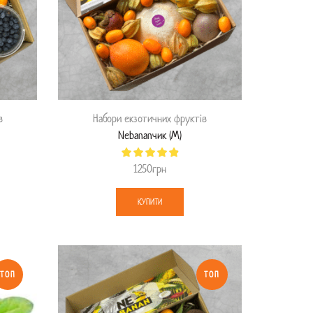
в
Набори екзотичних фруктів
Nebananчик (M)
1250
грн
КУПИТИ
ТОП
ТОП