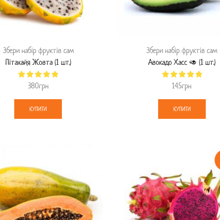
Збери набір фруктів сам
Збери набір фруктів сам
Пітахайя Жовта (1 шт.)
Авокадо Хасс 🥑 (1 шт.)
380
грн
145
грн
КУПИТИ
КУПИТИ