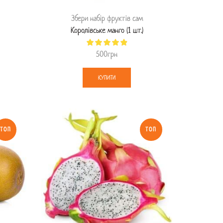
Збери набір фруктів сам
Королівське манго (1 шт.)
500
грн
КУПИТИ
ТОП
ТОП