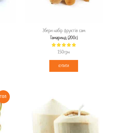
Збери набір фруктів сам
Тамаринд (200г.)
150
грн
КУПИТИ
ТОП