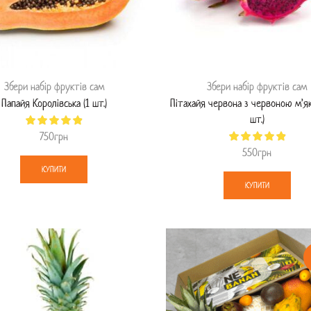
Збери набір фруктів сам
Збери набір фруктів сам
Папайя Королівська (1 шт.)
Пітахайя червона з червоною м’я
шт.)
750
грн
550
грн
КУПИТИ
КУПИТИ