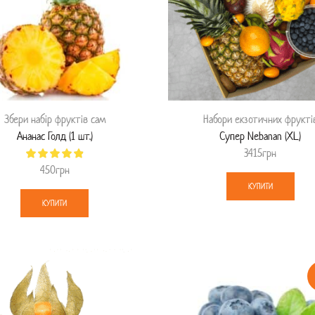
Збери набір фруктів сам
Набори екзотичних фрукті
Ананас Голд (1 шт.)
Супер Nebanan (XL)
3415
грн
450
грн
КУПИТИ
КУПИТИ